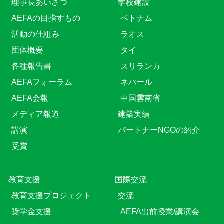
理事長あいさつ
学校建設
AEFAの目指すもの
ベトナム
活動の仕組み
ラオス
団体概要
タイ
各種報告書
スリランカ
AEFAフォーラム
ネパール
AEFA会報
中国雲南省
メディア報道
建築実績
講演
パートナーNGOの紹介
受賞
教育⽀援
国際交流
教育⽀援プロジェクト
交流
奨学金支援
AEFA出前授業/講演会