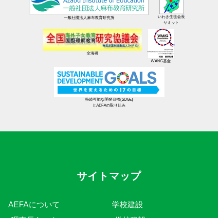
いわき生徒会長
一般社団法人麻布教育研究所
サミット
全海研
WANG基金
持続可能な開発目標(SDGs)
とAEFAの取り組み
サイトマップ
AEFAについて
学校建設