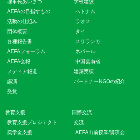
理事長あいさつ
学校建設
AEFAの目指すもの
ベトナム
活動の仕組み
ラオス
団体概要
タイ
各種報告書
スリランカ
AEFAフォーラム
ネパール
AEFA会報
中国雲南省
メディア報道
建築実績
講演
パートナーNGOの紹介
受賞
教育⽀援
国際交流
教育⽀援プロジェクト
交流
奨学金支援
AEFA出前授業/講演会