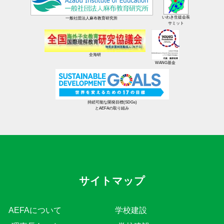
いわき生徒会長
一般社団法人麻布教育研究所
サミット
全海研
WANG基金
持続可能な開発目標(SDGs)
とAEFAの取り組み
サイトマップ
AEFAについて
学校建設