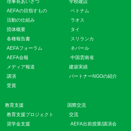
理事長あいさつ
学校建設
AEFAの目指すもの
ベトナム
活動の仕組み
ラオス
団体概要
タイ
各種報告書
スリランカ
AEFAフォーラム
ネパール
AEFA会報
中国雲南省
メディア報道
建築実績
講演
パートナーNGOの紹介
受賞
教育⽀援
国際交流
教育⽀援プロジェクト
交流
奨学金支援
AEFA出前授業/講演会