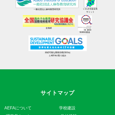
いわき生徒会長
一般社団法人麻布教育研究所
サミット
全海研
WANG基金
持続可能な開発目標(SDGs)
とAEFAの取り組み
サイトマップ
AEFAについて
学校建設